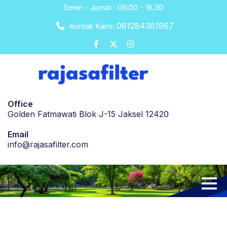
Skip
Senin - Jumat : 09:00 - 16.30
to
081284381967
Kontak Kami:
content
Office
Golden Fatmawati Blok J-15 Jaksel 12420
Email
info@rajasafilter.com