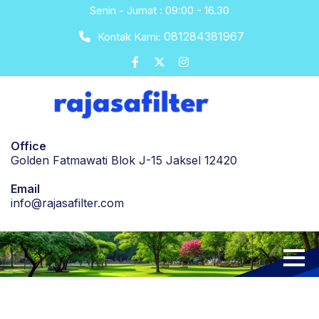
Skip
Senin - Jumat : 09:00 - 16.30
to
081284381967
Kontak Kami:
content
Office
Golden Fatmawati Blok J-15 Jaksel 12420
Email
info@rajasafilter.com