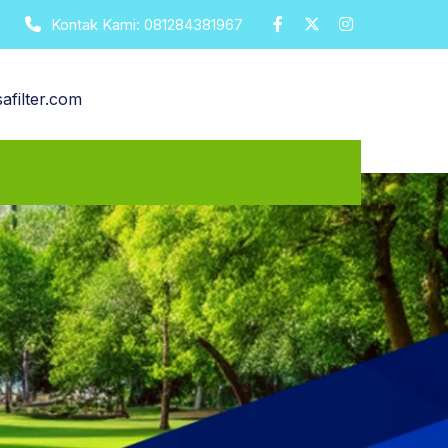
Kontak Kami:
081284381967
afilter.com