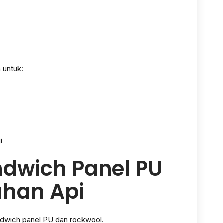
 untuk:
i
dwich Panel PU
ahan Api
ndwich panel PU dan rockwool.