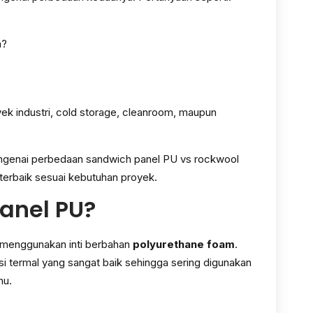
m?
yek industri, cold storage, cleanroom, maupun
engenai perbedaan sandwich panel PU vs rockwool
 terbaik sesuai kebutuhan proyek.
anel PU?
g menggunakan inti berbahan
polyurethane foam
.
asi termal yang sangat baik sehingga sering digunakan
hu.