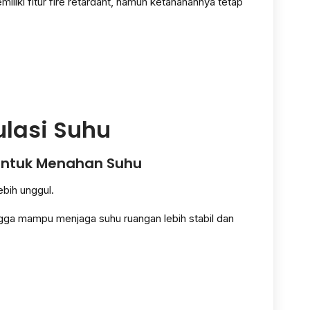
ki fitur fire retardant, namun ketahanannya tetap
lasi Suhu
 untuk Menahan Suhu
ebih unggul.
ngga mampu menjaga suhu ruangan lebih stabil dan