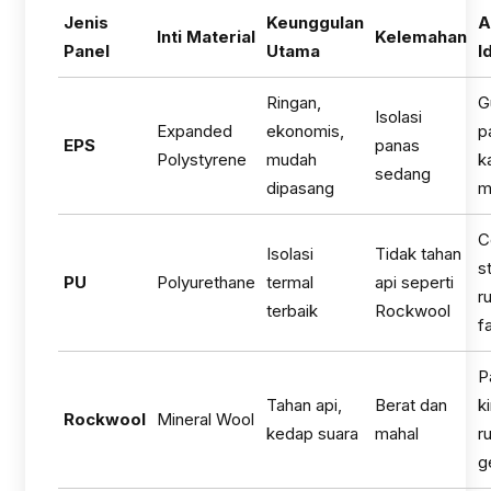
Jenis
Keunggulan
A
Inti Material
Kelemahan
Panel
Utama
I
Ringan,
G
Isolasi
Expanded
ekonomis,
p
EPS
panas
Polystyrene
mudah
k
sedang
dipasang
m
C
Isolasi
Tidak tahan
s
PU
Polyurethane
termal
api seperti
r
terbaik
Rockwool
f
P
Tahan api,
Berat dan
k
Rockwool
Mineral Wool
kedap suara
mahal
r
g