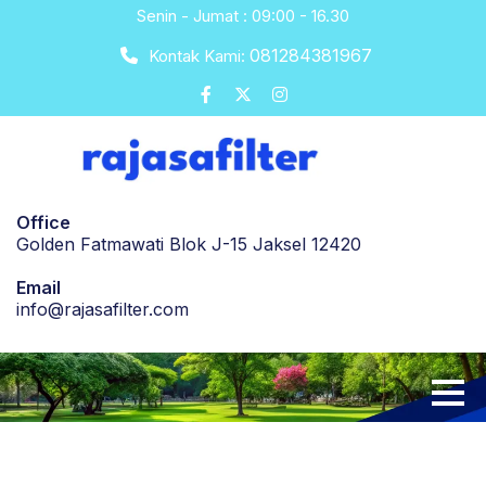
Skip
Senin - Jumat : 09:00 - 16.30
to
081284381967
Kontak Kami:
content
Office
Golden Fatmawati Blok J-15 Jaksel 12420
Email
info@rajasafilter.com