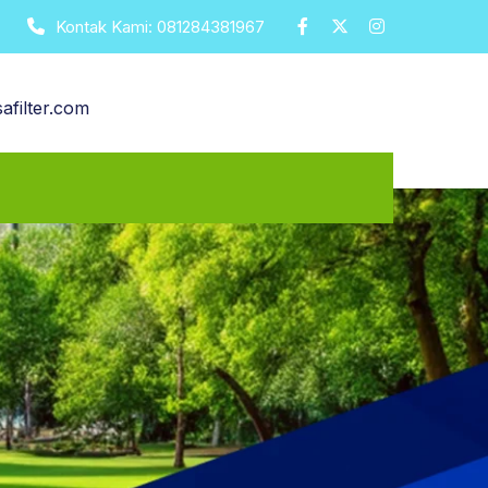
Kontak Kami:
081284381967
afilter.com