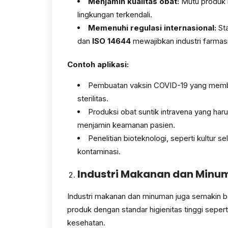
Menjamin kualitas obat:
Mutu produk l
lingkungan terkendali.
Memenuhi regulasi internasional:
Sta
dan
ISO 14644
mewajibkan industri farma
Contoh aplikasi:
Pembuatan vaksin COVID-19 yang memb
sterilitas.
Produksi obat suntik intravena yang ha
menjamin keamanan pasien.
Penelitian bioteknologi, seperti kultur 
kontaminasi.
Industri Makanan dan Minu
Industri makanan dan minuman juga semakin 
produk dengan standar higienitas tinggi sepe
kesehatan.