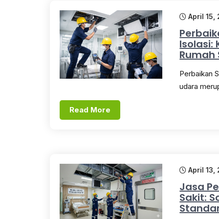
April 15,
Perbaik
Isolasi
Rumah 
Perbaikan S
udara merup
Read More
April 13,
Jasa Pe
Sakit: 
Standar