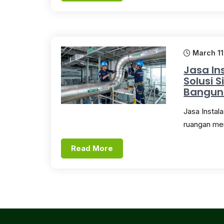
March 11
Jasa In
Solusi 
Bangun
Jasa Instal
ruangan men
Read More