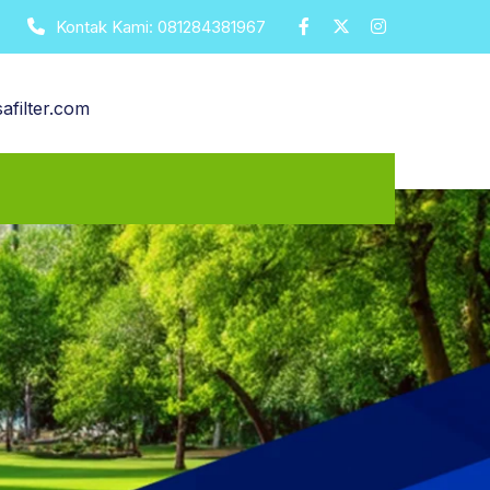
Kontak Kami:
081284381967
afilter.com