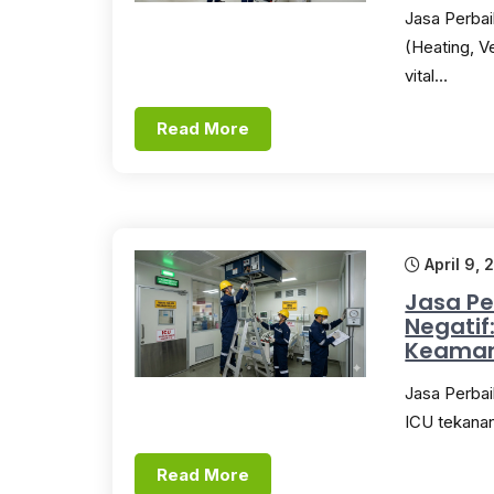
Jasa Perba
(Heating, V
vital…
Read More
April 9, 
Jasa Pe
Negatif
Keaman
Jasa Perbai
ICU tekanan
Read More