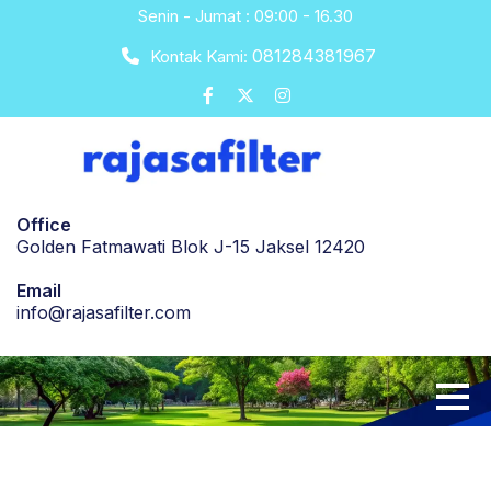
Skip
Senin - Jumat : 09:00 - 16.30
to
081284381967
Kontak Kami:
content
Office
Golden Fatmawati Blok J-15 Jaksel 12420
Email
info@rajasafilter.com