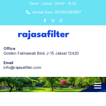
Skip
Senin - Jumat : 09:00 - 16.30
to
081284381967
Kontak Kami:
content
Office
Golden Fatmawati Blok J-15 Jaksel 12420
Email
info@rajasafilter.com