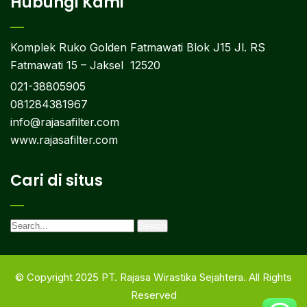
Hubungi Kami
Komplek Ruko Golden Fatmawati Blok J15 Jl. RS
Fatmawati 15 – Jaksel 12520
021-38805905
081284381967
info@rajasafilter.com
www.rajasafilter.com
Cari di situs
© Copyright 2025 PT. Rajasa Wirastika Sejahtera. All Rights
Reserved