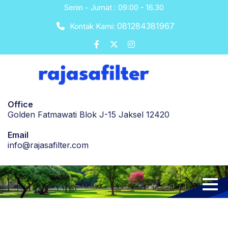
Skip
Senin - Jumat : 09:00 - 16.30
to
081284381967
Kontak Kami:
content
Office
Golden Fatmawati Blok J-15 Jaksel 12420
Email
info@rajasafilter.com