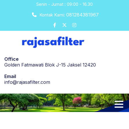
Skip
Senin - Jumat : 09:00 - 16.30
to
081284381967
Kontak Kami:
content
Office
Golden Fatmawati Blok J-15 Jaksel 12420
Email
info@rajasafilter.com